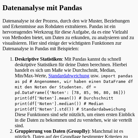
Datenanalyse mit Pandas
Datenanalyse ist der Prozess, durch den wir Muster, Beziehungen
und Erkenntnisse aus Rohdaten extrahieren. Pandas ist ein
hervorragendes Werkzeug für diese Aufgabe, da es eine Vielzahl
von Methoden bietet, um Daten zu erkunden, zu analysieren und zu
visualisieren. Hier sind einige der wichtigsten Funktionen zur
Datenanalyse in Pandas mit Beispielen:
Deskriptive Statistiken
: Mit Pandas kannst du schnell
deskriptive Statistiken für deine Daten berechnen. Hierbei
handelt es sich um Maße wie Durchschnitt, Median,
Min/Max-Werte,
Standardabweichung
usw.
import pandas
as pd # Angenommen, wir haben einen DataFrame df
mit den Noten der Studenten. df =
pd.DataFrame({'Noten': [78, 85, 96, 80, 86]})
print(df['Noten'].mean()) # Durchschnitt
print(df['Noten'].median()) # Median
print(df['Noten'].std()) # Standardabweichung
Diese Funktionen sind sehr nützlich, um einen ersten Einblick
in die Daten zu bekommen und zu verstehen, wie sie verteilt
sind.
Gruppierung von Daten (GroupBy)
: Manchmal ist es
nützlich, Daten auf der Grundlage bestimmter Kriterien zu