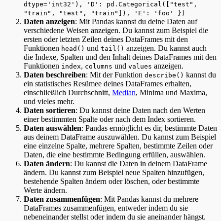
dtype='int32'), 'D': pd.Categorical(["test",
"train", "test", "train"]), 'E': 'foo' })
Daten anzeigen
: Mit Pandas kannst du deine Daten auf
verschiedene Weisen anzeigen. Du kannst zum Beispiel die
ersten oder letzten Zeilen deines DataFrames mit den
Funktionen
und
anzeigen. Du kannst auch
head()
tail()
die Indexe, Spalten und den Inhalt deines DataFrames mit den
Funktionen
,
und
anzeigen.
index
columns
values
Daten beschreiben
: Mit der Funktion
kannst du
describe()
ein statistisches Resümee deines DataFrames erhalten,
einschließlich Durchschnitt,
Median
, Minima und Maxima,
und vieles mehr.
Daten sortieren
: Du kannst deine Daten nach den Werten
einer bestimmten Spalte oder nach dem Index sortieren.
Daten auswählen
: Pandas ermöglicht es dir, bestimmte Daten
aus deinem DataFrame auszuwählen. Du kannst zum Beispiel
eine einzelne Spalte, mehrere Spalten, bestimmte Zeilen oder
Daten, die eine bestimmte Bedingung erfüllen, auswählen.
Daten ändern
: Du kannst die Daten in deinem DataFrame
ändern. Du kannst zum Beispiel neue Spalten hinzufügen,
bestehende Spalten ändern oder löschen, oder bestimmte
Werte ändern.
Daten zusammenfügen
: Mit Pandas kannst du mehrere
DataFrames zusammenfügen, entweder indem du sie
nebeneinander stellst oder indem du sie aneinander hängst.