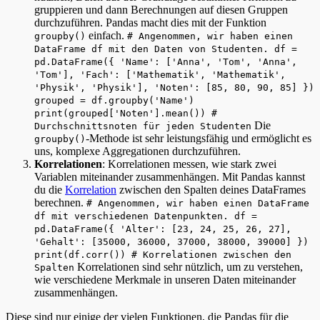
gruppieren und dann Berechnungen auf diesen Gruppen
durchzuführen. Pandas macht dies mit der Funktion
einfach.
groupby()
# Angenommen, wir haben einen
DataFrame df mit den Daten von Studenten. df =
pd.DataFrame({ 'Name': ['Anna', 'Tom', 'Anna',
'Tom'], 'Fach': ['Mathematik', 'Mathematik',
'Physik', 'Physik'], 'Noten': [85, 80, 90, 85] })
grouped = df.groupby('Name')
print(grouped['Noten'].mean()) #
Die
Durchschnittsnoten für jeden Studenten
-Methode ist sehr leistungsfähig und ermöglicht es
groupby()
uns, komplexe Aggregationen durchzuführen.
Korrelationen
: Korrelationen messen, wie stark zwei
Variablen miteinander zusammenhängen. Mit Pandas kannst
du die
Korrelation
zwischen den Spalten deines DataFrames
berechnen.
# Angenommen, wir haben einen DataFrame
df mit verschiedenen Datenpunkten. df =
pd.DataFrame({ 'Alter': [23, 24, 25, 26, 27],
'Gehalt': [35000, 36000, 37000, 38000, 39000] })
print(df.corr()) # Korrelationen zwischen den
Korrelationen sind sehr nützlich, um zu verstehen,
Spalten
wie verschiedene Merkmale in unseren Daten miteinander
zusammenhängen.
Diese sind nur einige der vielen Funktionen, die Pandas für die