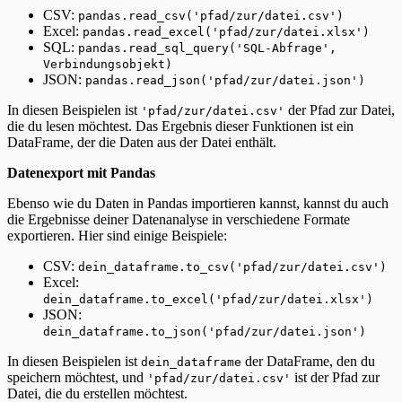
CSV:
pandas.read_csv('pfad/zur/datei.csv')
Excel:
pandas.read_excel('pfad/zur/datei.xlsx')
SQL:
pandas.read_sql_query('SQL-Abfrage',
Verbindungsobjekt)
JSON:
pandas.read_json('pfad/zur/datei.json')
In diesen Beispielen ist
der Pfad zur Datei,
'pfad/zur/datei.csv'
die du lesen möchtest. Das Ergebnis dieser Funktionen ist ein
DataFrame, der die Daten aus der Datei enthält.
Datenexport mit Pandas
Ebenso wie du Daten in Pandas importieren kannst, kannst du auch
die Ergebnisse deiner Datenanalyse in verschiedene Formate
exportieren. Hier sind einige Beispiele:
CSV:
dein_dataframe.to_csv('pfad/zur/datei.csv')
Excel:
dein_dataframe.to_excel('pfad/zur/datei.xlsx')
JSON:
dein_dataframe.to_json('pfad/zur/datei.json')
In diesen Beispielen ist
der DataFrame, den du
dein_dataframe
speichern möchtest, und
ist der Pfad zur
'pfad/zur/datei.csv'
Datei, die du erstellen möchtest.