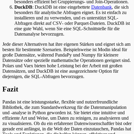
besonders effizient bei Gruppierungs- und Join-Operationen​
​.
DuckDB
: DuckDB ist eine eingebettete
Datenbank
, die sich
besonders für analytische Abfragen eignet. Es ist einfach zu
installieren und zu verwenden, und es unterstützt SQL-
Abfragen direkt auf CSV- oder Parquet-Dateien. DuckDB ist
eine gute Wahl, wenn Sie eine SQL-Schnittstelle für die
Datenanalyse bevorzugen​
​.
Jede dieser Alternativen hat ihre eigenen Stärken und eignet sich am
besten für bestimmte Szenarien. Beispielsweise ist Modin ideal für
große Datensätze, während PandaPy und Numpy für kleinere
Datensätze oder spezielle mathematische Operationen geeignet sind.
Polars und Vaex bieten hohe Leistung bei der Arbeit mit großen
Datensätzen, und DuckDB ist eine ausgezeichnete Option für
diejenigen, die SQL-Abfragen bevorzugen.
Fazit
Pandas ist eine leistungsstarke, flexible und nutzerfreundliche
Bibliothek, die zum Standardwerkzeug für die Datenmanipulation
und -analyse in Python geworden ist. Sie bietet eine intuitive und
effiziente Art und Weise, um Daten zu reinigen, zu analysieren und
zu visualisieren. Ob du ein erfahrener Datenwissenschaftler bist oder
gerade erst anfängst, in die Welt der Daten einzutauchen, Pandas hat