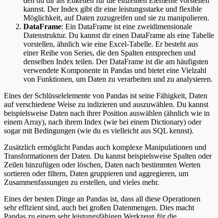
den du dir als Etiketten für die einzelnen Elemente vorstellen
kannst. Der Index gibt dir eine leistungsstarke und flexible
Möglichkeit, auf Daten zuzugreifen und sie zu manipulieren.
DataFrame
: Ein DataFrame ist eine zweidimensionale
Datenstruktur. Du kannst dir einen DataFrame als eine Tabelle
vorstellen, ähnlich wie eine Excel-Tabelle. Er besteht aus
einer Reihe von Series, die den Spalten entsprechen und
denselben Index teilen. Der DataFrame ist die am häufigsten
verwendete Komponente in Pandas und bietet eine Vielzahl
von Funktionen, um Daten zu verarbeiten und zu analysieren.
Eines der Schlüsselelemente von Pandas ist seine Fähigkeit, Daten
auf verschiedene Weise zu indizieren und auszuwählen. Du kannst
beispielsweise Daten nach ihrer Position auswählen (ähnlich wie in
einem Array), nach ihrem Index (wie bei einem Dictionary) oder
sogar mit Bedingungen (wie du es vielleicht aus SQL kennst).
Zusätzlich ermöglicht Pandas auch komplexe Manipulationen und
Transformationen der Daten. Du kannst beispielsweise Spalten oder
Zeilen hinzufügen oder löschen, Daten nach bestimmten Werten
sortieren oder filtern, Daten gruppieren und aggregieren, um
Zusammenfassungen zu erstellen, und vieles mehr.
Eines der besten Dinge an Pandas ist, dass all diese Operationen
sehr effizient sind, auch bei großen Datenmengen. Dies macht
Pandas zu einem sehr leistungsfähigen Werkzeug für die