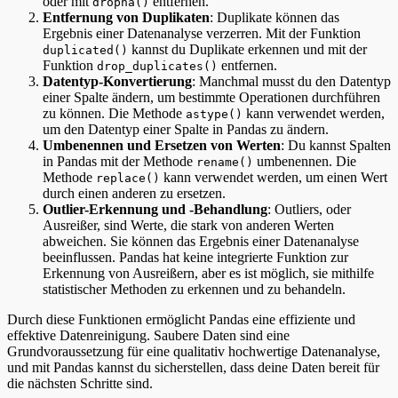
oder mit
entfernen.
dropna()
Entfernung von Duplikaten
: Duplikate können das
Ergebnis einer Datenanalyse verzerren. Mit der Funktion
kannst du Duplikate erkennen und mit der
duplicated()
Funktion
entfernen.
drop_duplicates()
Datentyp-Konvertierung
: Manchmal musst du den Datentyp
einer Spalte ändern, um bestimmte Operationen durchführen
zu können. Die Methode
kann verwendet werden,
astype()
um den Datentyp einer Spalte in Pandas zu ändern.
Umbenennen und Ersetzen von Werten
: Du kannst Spalten
in Pandas mit der Methode
umbenennen. Die
rename()
Methode
kann verwendet werden, um einen Wert
replace()
durch einen anderen zu ersetzen.
Outlier-Erkennung und -Behandlung
: Outliers, oder
Ausreißer, sind Werte, die stark von anderen Werten
abweichen. Sie können das Ergebnis einer Datenanalyse
beeinflussen. Pandas hat keine integrierte Funktion zur
Erkennung von Ausreißern, aber es ist möglich, sie mithilfe
statistischer Methoden zu erkennen und zu behandeln.
Durch diese Funktionen ermöglicht Pandas eine effiziente und
effektive Datenreinigung. Saubere Daten sind eine
Grundvoraussetzung für eine qualitativ hochwertige Datenanalyse,
und mit Pandas kannst du sicherstellen, dass deine Daten bereit für
die nächsten Schritte sind.