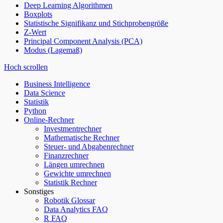
Deep Learning Algorithmen
Boxplots
Statistische Signifikanz und Stichprobengröße
Z-Wert
Principal Component Analysis (PCA)
Modus (Lagemaß)
Hoch scrollen
Business Intelligence
Data Science
Statistik
Python
Online-Rechner
Investmentrechner
Mathematische Rechner
Steuer- und Abgabenrechner
Finanzrechner
Längen umrechnen
Gewichte umrechnen
Statistik Rechner
Sonstiges
Robotik Glossar
Data Analytics FAQ
R FAQ