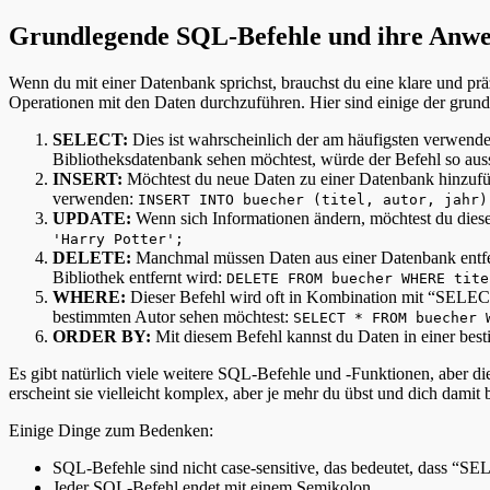
Grundlegende SQL-Befehle und ihre Anw
Wenn du mit einer Datenbank sprichst, brauchst du eine klare und pr
Operationen mit den Daten durchzuführen. Hier sind einige der gru
SELECT:
Dies ist wahrscheinlich der am häufigsten verwend
Bibliotheksdatenbank sehen möchtest, würde der Befehl so au
INSERT:
Möchtest du neue Daten zu einer Datenbank hinzufü
verwenden:
INSERT INTO buecher (titel, autor, jahr)
UPDATE:
Wenn sich Informationen ändern, möchtest du diese
'Harry Potter';
DELETE:
Manchmal müssen Daten aus einer Datenbank entfern
Bibliothek entfernt wird:
DELETE FROM buecher WHERE tite
WHERE:
Dieser Befehl wird oft in Kombination mit “SELE
bestimmten Autor sehen möchtest:
SELECT * FROM buecher 
ORDER BY:
Mit diesem Befehl kannst du Daten in einer besti
Es gibt natürlich viele weitere SQL-Befehle und -Funktionen, aber die
erscheint sie vielleicht komplex, aber je mehr du übst und dich damit b
Einige Dinge zum Bedenken:
SQL-Befehle sind nicht case-sensitive, das bedeutet, dass “SEL
Jeder SQL-Befehl endet mit einem Semikolon.