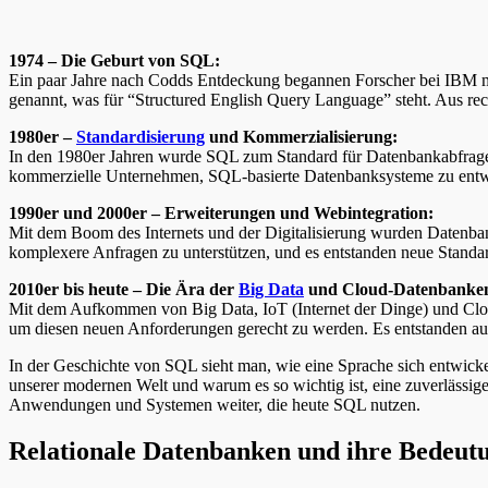
1974 – Die Geburt von SQL:
Ein paar Jahre nach Codds Entdeckung begannen Forscher bei IBM m
genannt, was für “Structured English Query Language” steht. Aus r
1980er –
Standardisierung
und Kommerzialisierung:
In den 1980er Jahren wurde SQL zum Standard für Datenbankabfragen.
kommerzielle Unternehmen, SQL-basierte Datenbanksysteme zu entwi
1990er und 2000er – Erweiterungen und Webintegration:
Mit dem Boom des Internets und der Digitalisierung wurden Datenban
komplexere Anfragen zu unterstützen, und es entstanden neue Stan
2010er bis heute – Die Ära der
Big Data
und Cloud-Datenbanke
Mit dem Aufkommen von Big Data, IoT (Internet der Dinge) und Cl
um diesen neuen Anforderungen gerecht zu werden. Es entstanden auc
In der Geschichte von SQL sieht man, wie eine Sprache sich entwick
unserer modernen Welt und warum es so wichtig ist, eine zuverlässig
Anwendungen und Systemen weiter, die heute SQL nutzen.
Relationale Datenbanken und ihre Bedeut