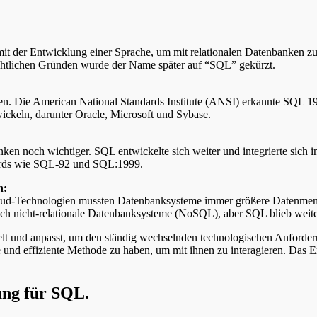
it der Entwicklung einer Sprache, um mit relationalen Datenbanken z
echtlichen Gründen wurde der Name später auf “SQL” gekürzt.
 Die American National Standards Institute (ANSI) erkannte SQL 1986 
ckeln, darunter Oracle, Microsoft und Sybase.
ken noch wichtiger. SQL entwickelte sich weiter und integrierte sich
dards wie SQL-92 und SQL:1999.
n:
oud-Technologien mussten Datenbanksysteme immer größere Datenmeng
h nicht-relationale Datenbanksysteme (NoSQL), aber SQL blieb weiter
elt und anpasst, um den ständig wechselnden technologischen Anforde
e und effiziente Methode zu haben, um mit ihnen zu interagieren. Das 
ung für SQL.