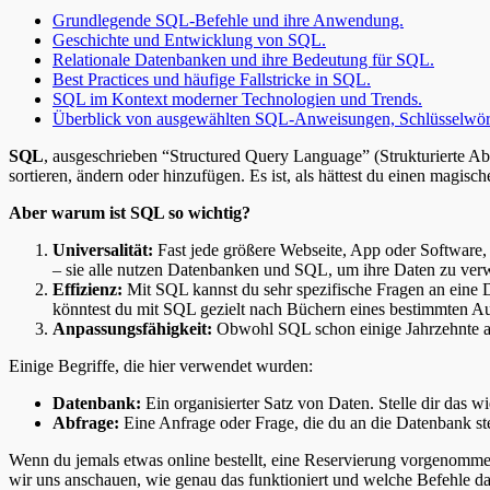
Grundlegende SQL-Befehle und ihre Anwendung.
Geschichte und Entwicklung von SQL.
Relationale Datenbanken und ihre Bedeutung für SQL.
Best Practices und häufige Fallstricke in SQL.
SQL im Kontext moderner Technologien und Trends.
Überblick von ausgewählten SQL-Anweisungen, Schlüsselwörte
SQL
, ausgeschrieben “Structured Query Language” (Strukturierte Abfr
sortieren, ändern oder hinzufügen. Es ist, als hättest du einen magisc
Aber warum ist SQL so wichtig?
Universalität:
Fast jede größere Webseite, App oder Software
– sie alle nutzen Datenbanken und SQL, um ihre Daten zu verw
Effizienz:
Mit SQL kannst du sehr spezifische Fragen an eine Da
könntest du mit SQL gezielt nach Büchern eines bestimmten Au
Anpassungsfähigkeit:
Obwohl SQL schon einige Jahrzehnte alt 
Einige Begriffe, die hier verwendet wurden:
Datenbank:
Ein organisierter Satz von Daten. Stelle dir das wi
Abfrage:
Eine Anfrage oder Frage, die du an die Datenbank ste
Wenn du jemals etwas online bestellt, eine Reservierung vorgenommen 
wir uns anschauen, wie genau das funktioniert und welche Befehle dab