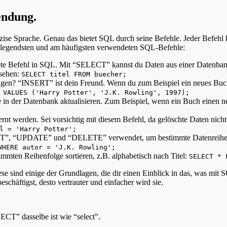
endung.
äzise Sprache. Genau das bietet SQL durch seine Befehle. Jeder Befehl
ndlegendsten und am häufigsten verwendeten SQL-Befehle:
ete Befehl in SQL. Mit “SELECT” kannst du Daten aus einer Datenbank 
ssehen:
SELECT titel FROM buecher;
gen? “INSERT” ist dein Freund. Wenn du zum Beispiel ein neues Buch 
 VALUES ('Harry Potter', 'J.K. Rowling', 1997);
 in der Datenbank aktualisieren. Zum Beispiel, wenn ein Buch einen n
t werden. Sei vorsichtig mit diesem Befehl, da gelöschte Daten nicht
l = 'Harry Potter';
CT”, “UPDATE” und “DELETE” verwendet, um bestimmte Datenreihen z
WHERE autor = 'J.K. Rowling';
mmten Reihenfolge sortieren, z.B. alphabetisch nach Titel:
SELECT * 
se sind einige der Grundlagen, die dir einen Einblick in das, was mit 
eschäftigst, desto vertrauter und einfacher wird sie.
ECT” dasselbe ist wie “select”.