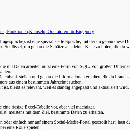
r, Funktionen,Klauseln, Operatoren für BigQuery
agesprache), ist eine spezialisierte Sprache, mit der du genau diese D
hen Schlüssel, um genau die Schätze aus deiner Kiste zu holen, die du wi
, die mit Daten arbeitet, nutzt eine Form von SQL. Von großen Unter
alten.
tenbank stellen und genau die Informationen erhalten, die du brauchst.
tors aus einem bestimmten Jahrzehnt suchen.
ist, bleibt es relevant, weil es ständig angepasst und aktualisiert w
e eine riesige Excel-Tabelle vor, aber viel mächtiger.
llst, meistens mit dem Ziel, bestimmte Daten zu erhalten.
oder einfach nur auf einem Social-Media-Portal gescrollt hast, hast d
ei eine Rolle spielen.