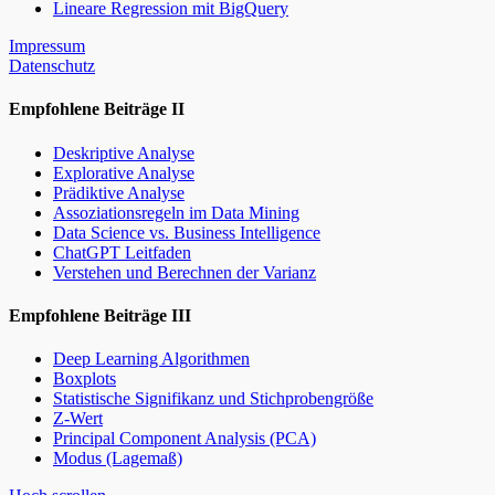
Lineare Regression mit BigQuery
Impressum
Datenschutz
Empfohlene Beiträge II
Deskriptive Analyse
Explorative Analyse
Prädiktive Analyse
Assoziationsregeln im Data Mining
Data Science vs. Business Intelligence
ChatGPT Leitfaden
Verstehen und Berechnen der Varianz
Empfohlene Beiträge III
Deep Learning Algorithmen
Boxplots
Statistische Signifikanz und Stichprobengröße
Z-Wert
Principal Component Analysis (PCA)
Modus (Lagemaß)