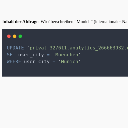
I
nhalt der Abfrag
e: Wir überschreiben “Munich” (internationaler N
UPDATE
`
privat-327611.analytics_266663932.
SET
 user_city 
=
'
Muenchen
'
WHERE
 user_city 
=
'
Munich
'