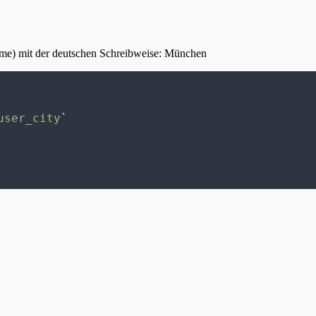
ame) mit der deutschen Schreibweise: München
user_city
`