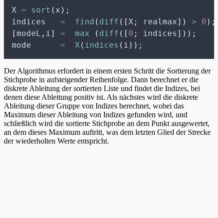
X 
=
sort
(
x
)
;                              
indices   
=
find
(
diff
([
X; realmax
])
>
0
)
;
[
modeL
,
i
]
=
max
(
diff
([
0
; indices
]))
;    
mode      
=
X
(
indices
(
i
))
;
Der Algorithmus erfordert in einem ersten Schritt die Sortierung der
Stichprobe in aufsteigender Reihenfolge. Dann berechnet er die
diskrete Ableitung der sortierten Liste und findet die Indizes, bei
denen diese Ableitung positiv ist. Als nächstes wird die diskrete
Ableitung dieser Gruppe von Indizes berechnet, wobei das
Maximum dieser Ableitung von Indizes gefunden wird, und
schließlich wird die sortierte Stichprobe an dem Punkt ausgewertet,
an dem dieses Maximum auftritt, was dem letzten Glied der Strecke
der wiederholten Werte entspricht.