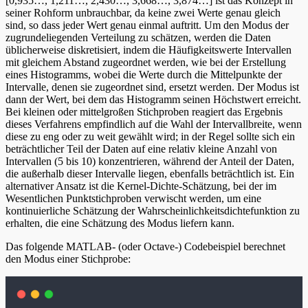
[0,935…, 1,211…, 2,430…, 3,668…, 3,874…] ist das Konzept in
seiner Rohform unbrauchbar, da keine zwei Werte genau gleich
sind, so dass jeder Wert genau einmal auftritt. Um den Modus der
zugrundeliegenden Verteilung zu schätzen, werden die Daten
üblicherweise diskretisiert, indem die Häufigkeitswerte Intervallen
mit gleichem Abstand zugeordnet werden, wie bei der Erstellung
eines Histogramms, wobei die Werte durch die Mittelpunkte der
Intervalle, denen sie zugeordnet sind, ersetzt werden. Der Modus ist
dann der Wert, bei dem das Histogramm seinen Höchstwert erreicht.
Bei kleinen oder mittelgroßen Stichproben reagiert das Ergebnis
dieses Verfahrens empfindlich auf die Wahl der Intervallbreite, wenn
diese zu eng oder zu weit gewählt wird; in der Regel sollte sich ein
beträchtlicher Teil der Daten auf eine relativ kleine Anzahl von
Intervallen (5 bis 10) konzentrieren, während der Anteil der Daten,
die außerhalb dieser Intervalle liegen, ebenfalls beträchtlich ist. Ein
alternativer Ansatz ist die Kernel-Dichte-Schätzung, bei der im
Wesentlichen Punktstichproben verwischt werden, um eine
kontinuierliche Schätzung der Wahrscheinlichkeitsdichtefunktion zu
erhalten, die eine Schätzung des Modus liefern kann.
Das folgende MATLAB- (oder Octave-) Codebeispiel berechnet
den Modus einer Stichprobe: