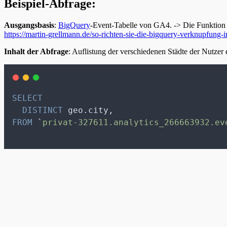
Beispiel-Abfrage:
Ausgangsbasis
:
BigQuery
-Event-Tabelle von GA4. -> Die Funktion A
https://martin-grellmann.de/so-richten-sie-die-bigquery-verknupfung-i
Inhalt der Abfrage
: Auflistung der verschiedenen Städte der Nutzer 
SELECT
DISTINCT
 geo.city,
FROM
`
privat-327611.analytics_266663932.ev