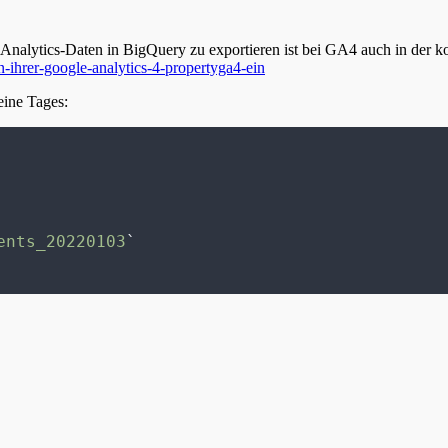
nalytics-Daten in BigQuery zu exportieren ist bei GA4 auch in der kos
n-ihrer-google-analytics-4-propertyga4-ein
eine Tages:
ents_20220103
`