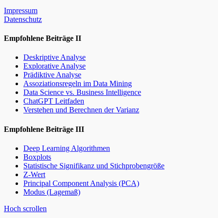
Impressum
Datenschutz
Empfohlene Beiträge II
Deskriptive Analyse
Explorative Analyse
Prädiktive Analyse
Assoziationsregeln im Data Mining
Data Science vs. Business Intelligence
ChatGPT Leitfaden
Verstehen und Berechnen der Varianz
Empfohlene Beiträge III
Deep Learning Algorithmen
Boxplots
Statistische Signifikanz und Stichprobengröße
Z-Wert
Principal Component Analysis (PCA)
Modus (Lagemaß)
Hoch scrollen