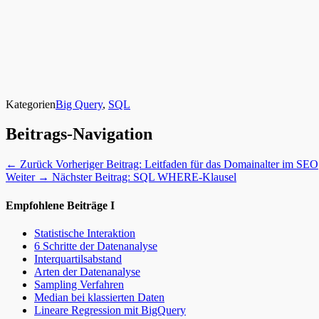
Kategorien
Big Query
,
SQL
Beitrags-Navigation
← Zurück
Vorheriger Beitrag:
Leitfaden für das Domainalter im SEO
Weiter →
Nächster Beitrag:
SQL WHERE-Klausel
Empfohlene Beiträge I
Statistische Interaktion
6 Schritte der Datenanalyse
Interquartilsabstand
Arten der Datenanalyse
Sampling Verfahren
Median bei klassierten Daten
Lineare Regression mit BigQuery