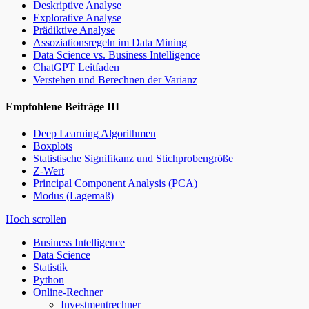
Deskriptive Analyse
Explorative Analyse
Prädiktive Analyse
Assoziationsregeln im Data Mining
Data Science vs. Business Intelligence
ChatGPT Leitfaden
Verstehen und Berechnen der Varianz
Empfohlene Beiträge III
Deep Learning Algorithmen
Boxplots
Statistische Signifikanz und Stichprobengröße
Z-Wert
Principal Component Analysis (PCA)
Modus (Lagemaß)
Hoch scrollen
Business Intelligence
Data Science
Statistik
Python
Online-Rechner
Investmentrechner