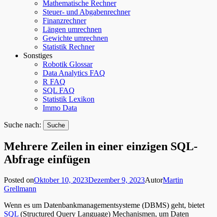
Mathematische Rechner
Steuer- und Abgabenrechner
Finanzrechner
Längen umrechnen
Gewichte umrechnen
Statistik Rechner
Sonstiges
Robotik Glossar
Data Analytics FAQ
R FAQ
SQL FAQ
Statistik Lexikon
Immo Data
Suche nach:
Mehrere Zeilen in einer einzigen SQL-
Abfrage einfügen
Posted on
Oktober 10, 2023
Dezember 9, 2023
Autor
Martin
Grellmann
Wenn es um Datenbankmanagementsysteme (DBMS) geht, bietet
SQL
(Structured Query Language) Mechanismen, um Daten