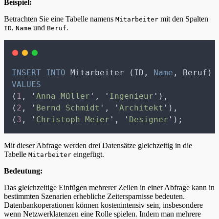
Beispiel:
Betrachten Sie eine Tabelle namens
mit den Spalten
Mitarbeiter
,
und
.
ID
Name
Beruf
INSERT INTO
 Mitarbeiter (ID, 
Name
, Beruf) 
VALUES
(
1
, 
'
Anna Müller
'
, 
'
Ingenieur
'
),
(
2
, 
'
Bernd Schmidt
'
, 
'
Architekt
'
),
(
3
, 
'
Christoph Meier
'
, 
'
Designer
'
);
Mit dieser Abfrage werden drei Datensätze gleichzeitig in die
Tabelle
eingefügt.
Mitarbeiter
Bedeutung:
Das gleichzeitige Einfügen mehrerer Zeilen in einer Abfrage kann in
bestimmten Szenarien erhebliche Zeitersparnisse bedeuten.
Datenbankoperationen können kostenintensiv sein, insbesondere
wenn Netzwerklatenzen eine Rolle spielen. Indem man mehrere