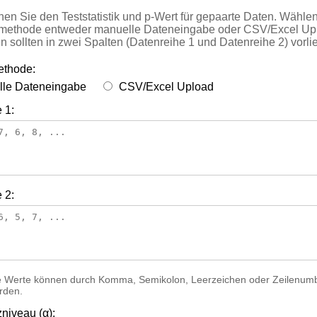
en Sie den Teststatistik und p-Wert für gepaarte Daten. Wählen
methode entweder manuelle Dateneingabe oder CSV/Excel Upl
n sollten in zwei Spalten (Datenreihe 1 und Datenreihe 2) vorli
thode:
le Dateneingabe
CSV/Excel Upload
 1:
 2:
ie Werte können durch Komma, Semikolon, Leerzeichen oder Zeilenum
rden.
zniveau (α):