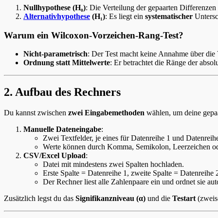
Nullhypothese (H₀)
: Die Verteilung der gepaarten Differenzen
Alternativhypothese
(H₁)
: Es liegt ein
systematischer
Untersch
Warum ein Wilcoxon-Vorzeichen-Rang-Test?
Nicht-parametrisch
: Der Test macht keine Annahme über die V
Ordnung statt Mittelwerte
: Er betrachtet die Ränge der abso
2. Aufbau des Rechners
Du kannst zwischen
zwei Eingabemethoden
wählen, um deine gepa
Manuelle Dateneingabe
:
Zwei Textfelder, je eines für Datenreihe 1 und Datenreih
Werte können durch Komma, Semikolon, Leerzeichen ode
CSV/Excel Upload
:
Datei mit mindestens zwei Spalten hochladen.
Erste Spalte = Datenreihe 1, zweite Spalte = Datenreihe 
Der Rechner liest alle Zahlenpaare ein und ordnet sie au
Zusätzlich legst du das
Signifikanzniveau (α)
und die
Testart
(zweise