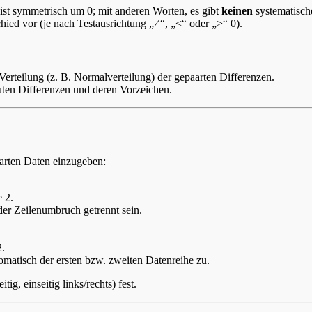
 ist symmetrisch um 0; mit anderen Worten, es gibt
keinen
systematisch
ied vor (je nach Testausrichtung „≠“, „<“ oder „>“ 0).
erteilung (z. B. Normalverteilung) der gepaarten Differenzen.
luten Differenzen und deren Vorzeichen.
arten Daten einzugeben:
e 2.
r Zeilenumbruch getrennt sein.
2.
tomatisch der ersten bzw. zweiten Datenreihe zu.
itig, einseitig links/rechts) fest.