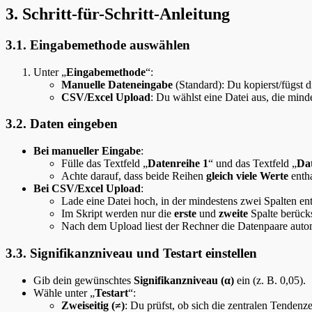
3. Schritt-für-Schritt-Anleitung
3.1. Eingabemethode auswählen
Unter „
Eingabemethode
“:
Manuelle Dateneingabe
(Standard): Du kopierst/fügst d
CSV/Excel Upload
: Du wählst eine Datei aus, die mind
3.2. Daten eingeben
Bei manueller Eingabe
:
Fülle das Textfeld „
Datenreihe 1
“ und das Textfeld „
Dat
Achte darauf, dass beide Reihen
gleich viele Werte
entha
Bei CSV/Excel Upload
:
Lade eine Datei hoch, in der mindestens zwei Spalten ent
Im Skript werden nur die
erste
und
zweite
Spalte berücks
Nach dem Upload liest der Rechner die Datenpaare autom
3.3. Signifikanzniveau und Testart einstellen
Gib dein gewünschtes
Signifikanzniveau (α)
ein (z. B. 0,05).
Wähle unter „
Testart
“:
Zweiseitig (≠)
: Du prüfst, ob sich die zentralen Tenden