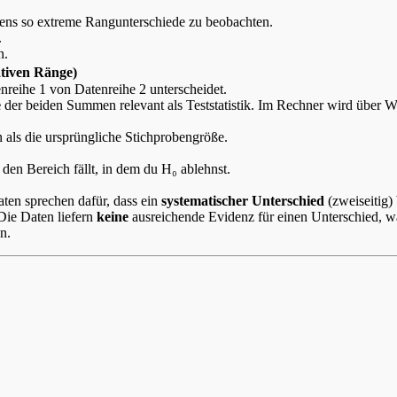
ens so extreme Rangunterschiede zu beobachten.
.
n.
tiven Ränge)
nreihe 1 von Datenreihe 2 unterscheidet.
e
der beiden Summen relevant als Teststatistik. Im Rechner wird übe
n als die ursprüngliche Stichprobengröße.
n den Bereich fällt, in dem du H₀ ablehnst.
aten sprechen dafür, dass ein
systematischer Unterschied
(zweiseitig) 
 Die Daten liefern
keine
ausreichende Evidenz für einen Unterschied, was
n.