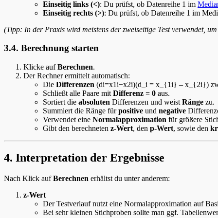
Einseitig links (<)
: Du prüfst, ob Datenreihe 1 im
Media
Einseitig rechts (>)
: Du prüfst, ob Datenreihe 1 im Med
(Tipp: In der Praxis wird meistens der zweiseitige Test verwendet, um
3.4. Berechnung starten
Klicke auf
Berechnen
.
Der Rechner ermittelt automatisch:
Die
Differenzen
(di=x1i−x2i)(d_i = x_{1i} – x_{2i}) zw
Schließt alle Paare mit
Differenz = 0
aus.
Sortiert die
absoluten
Differenzen und weist
Ränge
zu.
Summiert die Ränge für
positive
und
negative
Differen
Verwendet eine
Normalapproximation
für größere Stic
Gibt den berechneten
z-Wert
, den
p-Wert
, sowie den
kr
4. Interpretation der Ergebnisse
Nach Klick auf
Berechnen
erhältst du unter anderem:
z-Wert
Der Testverlauf nutzt eine Normalapproximation auf Basi
Bei sehr kleinen Stichproben sollte man ggf. Tabellen