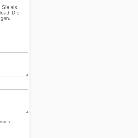
 Sie als
oad. Die
egen.
bruch