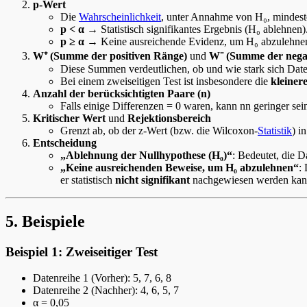
p-Wert
Die
Wahrscheinlichkeit
, unter Annahme von H₀, mindest
p < α
→ Statistisch signifikantes Ergebnis (H₀ ablehnen)
p ≥ α
→ Keine ausreichende Evidenz, um H₀ abzulehne
W⁺ (Summe der positiven Ränge)
und
W⁻ (Summe der nega
Diese Summen verdeutlichen, ob und wie stark sich Date
Bei einem zweiseitigen Test ist insbesondere die
kleiner
Anzahl der berücksichtigten Paare (n)
Falls einige Differenzen = 0 waren, kann nn geringer sei
Kritischer Wert
und
Rejektionsbereich
Grenzt ab, ob der z-Wert (bzw. die Wilcoxon-
Statistik
) i
Entscheidung
„Ablehnung der Nullhypothese (H₀)“
: Bedeutet, die D
„Keine ausreichenden Beweise, um H₀ abzulehnen“
:
er statistisch
nicht signifikant
nachgewiesen werden kan
5. Beispiele
Beispiel 1: Zweiseitiger Test
Datenreihe 1 (Vorher): 5, 7, 6, 8
Datenreihe 2 (Nachher): 4, 6, 5, 7
α = 0,05