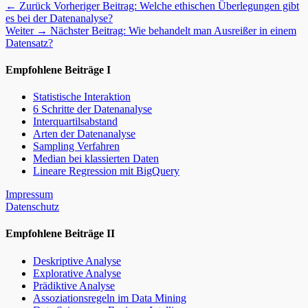
← Zurück
Vorheriger Beitrag:
Welche ethischen Überlegungen gibt
es bei der Datenanalyse?
Weiter →
Nächster Beitrag:
Wie behandelt man Ausreißer in einem
Datensatz?
Empfohlene Beiträge I
Statistische Interaktion
6 Schritte der Datenanalyse
Interquartilsabstand
Arten der Datenanalyse
Sampling Verfahren
Median bei klassierten Daten
Lineare Regression mit BigQuery
Impressum
Datenschutz
Empfohlene Beiträge II
Deskriptive Analyse
Explorative Analyse
Prädiktive Analyse
Assoziationsregeln im Data Mining