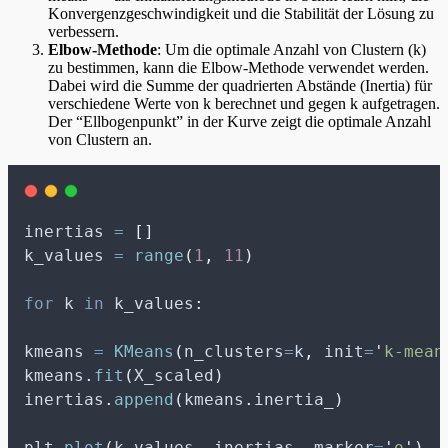
Konvergenzgeschwindigkeit und die Stabilität der Lösung zu
verbessern.
Elbow-Methode
: Um die optimale Anzahl von Clustern (k)
zu bestimmen, kann die Elbow-Methode verwendet werden.
Dabei wird die Summe der quadrierten Abstände (Inertia) für
verschiedene Werte von k berechnet und gegen k aufgetragen.
Der “Ellbogenpunkt” in der Kurve zeigt die optimale Anzahl
von Clustern an.
inertias 
=
[]
k_values 
=
range
(
1
,
11
)
for
 k 
in
 k_values
:
kmeans 
=
KMeans
(
n_clusters
=
k
,
init
=
'
k-mean
kmeans
.
fit
(
X_scaled
)
inertias
.
append
(
kmeans
.
inertia_
)
plt
.
plot
(
k_values
,
 inertias
,
marker
=
'
o
'
)