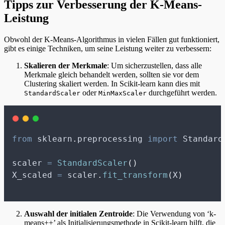
Tipps zur Verbesserung der K-Means-
Leistung
Obwohl der K-Means-Algorithmus in vielen Fällen gut funktioniert,
gibt es einige Techniken, um seine Leistung weiter zu verbessern:
Skalieren der Merkmale
: Um sicherzustellen, dass alle
Merkmale gleich behandelt werden, sollten sie vor dem
Clustering skaliert werden. In Scikit-learn kann dies mit
oder
durchgeführt werden.
StandardScaler
MinMaxScaler
from
 sklearn
.
preprocessing 
import
 Standard
scaler 
=
StandardScaler
()
X_scaled 
=
 scaler
.
fit_transform
(
X
)
Auswahl der initialen Zentroide
: Die Verwendung von ‘k-
means++’ als Initialisierungsmethode in Scikit-learn hilft, die