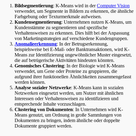
Bildsegmentierung
: K-Means wird in der
Computer Vision
verwendet, um Segmente in Bildern zu erkennen, die ähnliche
Farbgebung oder Texturmerkmale aufweisen​
​.
Kundensegmentierung
: Unternehmen nutzen K-Means, um
Kundenstämme zu segmentieren und spezifische
Verhaltensweisen zu erkennen. Dies hilft bei der Anpassung
von Marketingstrategien auf verschiedene Kundengruppen​
​.
Anomalieerkennung
: In der Betrugserkennung,
beispielsweise bei E-Mail- oder Banktransaktionen, wird K-
Means zur Identifizierung ungewöhnlicher Muster eingesetzt,
die auf betrügerische Aktivitäten hindeuten könnten​
​.
Genomisches Clustering
: In der Biologie wird K-Means
verwendet, um Gene oder Proteine zu gruppieren, die
aufgrund ihrer funktionellen Ähnlichkeiten zusammengefasst
werden können​
​.
Analyse sozialer Netzwerke
: K-Means kann in sozialen
Netzwerken eingesetzt werden, um Nutzer mit ähnlichen
Interessen oder Verhaltensweisen zu identifizieren und
entsprechende Inhalte vorzuschlagen​
​.
Clustering von Dokumenten
: In Unternehmen wird K-
Means genutzt, um Ordnung in große Sammlungen von
Dokumenten zu bringen, indem ähnliche oder doppelte
Dokumente gruppiert werden​
​.