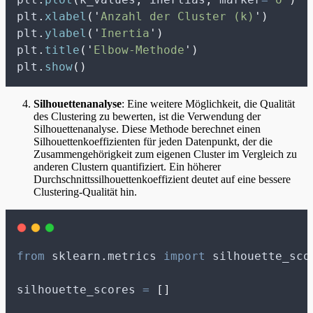
plt
.
xlabel
(
'
Anzahl der Cluster (k)
'
)
plt
.
ylabel
(
'
Inertia
'
)
plt
.
title
(
'
Elbow-Methode
'
)
plt
.
show
()
Silhouettenanalyse
: Eine weitere Möglichkeit, die Qualität
des Clustering zu bewerten, ist die Verwendung der
Silhouettenanalyse. Diese Methode berechnet einen
Silhouettenkoeffizienten für jeden Datenpunkt, der die
Zusammengehörigkeit zum eigenen Cluster im Vergleich zu
anderen Clustern quantifiziert. Ein höherer
Durchschnittssilhouettenkoeffizient deutet auf eine bessere
Clustering-Qualität hin.
from
 sklearn
.
metrics 
import
 silhouette_sco
silhouette_scores 
=
[]