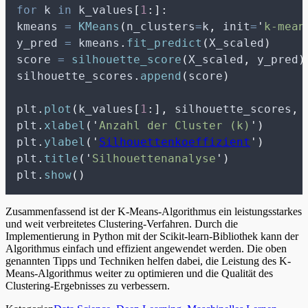
for
 k 
in
 k_values
[
1
:]:
kmeans 
=
KMeans
(
n_clusters
=
k
,
init
=
'
k-mean
y_pred 
=
 kmeans
.
fit_predict
(
X_scaled
)
score 
=
silhouette_score
(
X_scaled
,
 y_pred
)
silhouette_scores
.
append
(
score
)
plt
.
plot
(
k_values
[
1
:],
 silhouette_scores
,
plt
.
xlabel
(
'
Anzahl der Cluster (k)
'
)
plt
.
ylabel
(
'
Silhouettenkoeffizient
'
)
plt
.
title
(
'
Silhouettenanalyse
'
)
plt
.
show
()
Zusammenfassend ist der K-Means-Algorithmus ein leistungsstarkes
und weit verbreitetes Clustering-Verfahren. Durch die
Implementierung in Python mit der Scikit-learn-Bibliothek kann der
Algorithmus einfach und effizient angewendet werden. Die oben
genannten Tipps und Techniken helfen dabei, die Leistung des K-
Means-Algorithmus weiter zu optimieren und die Qualität des
Clustering-Ergebnisses zu verbessern.