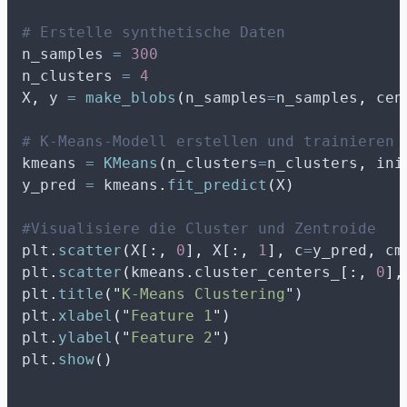
# Erstelle synthetische Daten
n_samples 
=
300
n_clusters 
=
4
X
,
 y 
=
make_blobs
(
n_samples
=
n_samples
,
cen
# K-Means-Modell erstellen und trainieren
kmeans 
=
KMeans
(
n_clusters
=
n_clusters
,
ini
y_pred 
=
 kmeans
.
fit_predict
(
X
)
#Visualisiere die Cluster und Zentroide
plt
.
scatter
(
X
[:,
0
],
 X
[:,
1
],
c
=
y_pred
,
cm
plt
.
scatter
(
kmeans
.
cluster_centers_
[:,
0
],
plt
.
title
(
"
K-Means Clustering
"
)
plt
.
xlabel
(
"
Feature 1
"
)
plt
.
ylabel
(
"
Feature 2
"
)
plt
.
show
()