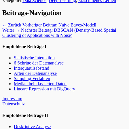
Kategorien
Data Science
,
Deep Learning
,
Maschinelles Lernen
Beitrags-Navigation
← Zurück
Vorheriger Beitrag:
Naive Bayes-Modell
Weiter →
Nächster Beitrag:
DBSCAN (Density-Based Spatial
Clustering of Applications with Noise)
Empfohlene Beiträge I
Statistische Interaktion
6 Schritte der Datenanalyse
Interquartilsabstand
Arten der Datenanalyse
Sampling Verfahren
Median bei klassierten Daten
Lineare Regression mit BigQuery
Impressum
Datenschutz
Empfohlene Beiträge II
Deskriptive Analyse