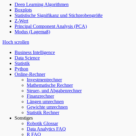
Deep Learning Algorithmen
Boxplots
Statistische Signifikanz und Stichprobengröße
Z-Wert
Principal Component Analysis (PCA)
Modus (Lagemaß)
Hoch scrollen
Business Intelligence
Data Science
Statistik
Python
Online-Rechner
Investmentrechner
Mathematische Rechner
Steuer- und Abgabenrechner
Finanzrechner
Längen umrechnen
Gewichte umrechnen
Statistik Rechner
Sonstiges
Robotik Glossar
Data Analytics FAQ
R FAQ