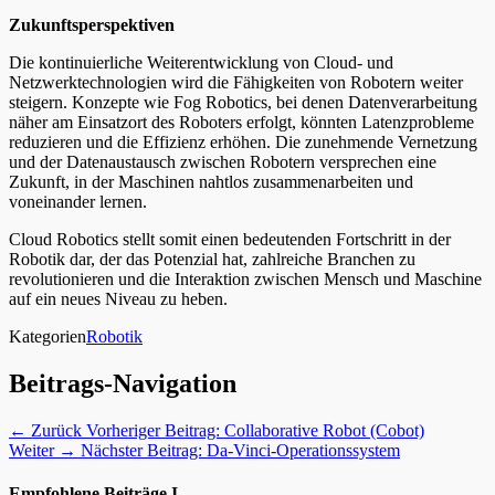
Zukunftsperspektiven
Die kontinuierliche Weiterentwicklung von Cloud- und
Netzwerktechnologien wird die Fähigkeiten von Robotern weiter
steigern. Konzepte wie Fog Robotics, bei denen Datenverarbeitung
näher am Einsatzort des Roboters erfolgt, könnten Latenzprobleme
reduzieren und die Effizienz erhöhen. Die zunehmende Vernetzung
und der Datenaustausch zwischen Robotern versprechen eine
Zukunft, in der Maschinen nahtlos zusammenarbeiten und
voneinander lernen.
Cloud Robotics stellt somit einen bedeutenden Fortschritt in der
Robotik dar, der das Potenzial hat, zahlreiche Branchen zu
revolutionieren und die Interaktion zwischen Mensch und Maschine
auf ein neues Niveau zu heben.
Kategorien
Robotik
Beitrags-Navigation
← Zurück
Vorheriger Beitrag:
Collaborative Robot (Cobot)
Weiter →
Nächster Beitrag:
Da-Vinci-Operationssystem
Empfohlene Beiträge I