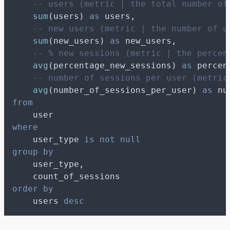
-- users (metric | the total number of
sum
(users) 
as
 users,
-- new users (metric | the number of u
sum
(new_users) 
as
 new_users,
-- % new sessions (metric | the percen
avg
(percentage_new_sessions) 
as
 percen
-- number of sessions per user (metric
avg
(number_of_sessions_per_user) 
as
 nu
from
    user
where
    user_type 
is not null
group by
    user_type,
    count_of_sessions
order by
    users 
desc