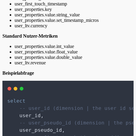
user_first_touch_timestamp
user_properties.key
user_properties.value.string_value
user_properties.value.set_timestamp_micros
user_ltv.currency
Standard Nutzer-Metriken
user_properties.value.int_value
user_properties.value.float_value
user_properties.value.double_value
user_ltv.revenue
Beispielabfrage
select
-- user_id (dimension | the user id se
    user_id,
-- user_pseudo_id (dimension | the pse
    user_pseudo_id,