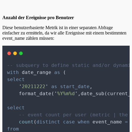
Anzahl der Ereignisse pro Benutzer
Diese benutzerbasierte Metrik ist in einer separaten Abfrage
einfacher zu ermitteln, da wir alle Ereignisse mit einem bestimmten
event_name zählen müssen:
-- subquery to define static and/or dynami
with
 date_range 
as
 (
select
'
20211222
'
as
start_date
,
    format_date(
'
%Y%m%d
'
,date_sub(current_
select
-- event count per user (metric | the 
count
(
distinct
case
when
 event_name 
=
from