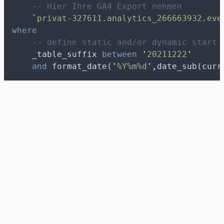
-- Hier Ihre GA4 Export nehmen
`
privat-327611.analytics_266663932.eve
where
-- define static and/or dynamic start 
    _table_suffix 
between
'
20211222
'
and
 format_date(
'
%Y%m%d
'
,date_sub(curr