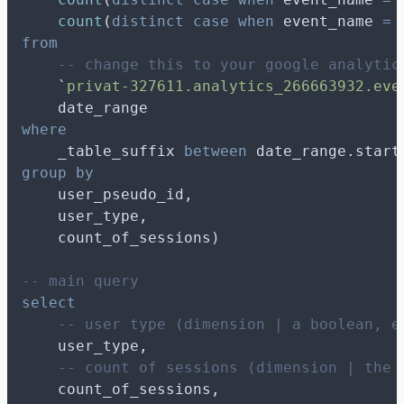
count
(
distinct
case
when
 event_name 
=
from
-- change this to your google analytic
`
privat-327611.analytics_266663932.eve
    date_range
where
    _table_suffix 
between
 date_range.start
group by
    user_pseudo_id,
    user_type,
    count_of_sessions)
-- main query
select
-- user type (dimension | a boolean, e
    user_type,
-- count of sessions (dimension | the 
    count_of_sessions,