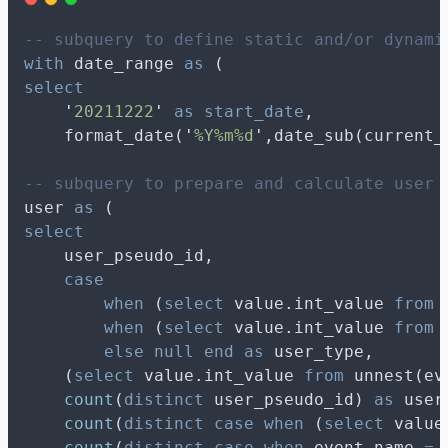
-- subquery to define static and/or dynami
with
 date_range 
as
 (
select
'
20211222
'
as
start_date
,
    format_date(
'
%Y%m%d
'
,date_sub(current_
-- subquery to prepare and calculate user 
user 
as
 (
select
    user_pseudo_id,
case
when
 (
select
 value.int_value 
from
 
when
 (
select
 value.int_value 
from
 
else
null
end
as
 user_type,
    (
select
 value.int_value 
from
 unnest(ev
count
(
distinct
 user_pseudo_id) 
as
 user
count
(
distinct
case
when
 (
select
 value
count
(
distinct
case
when
 event_name 
=