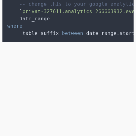
-- change this to your google analytic
`
privat-327611.analytics_266663932.eve
    date_range
where
    _table_suffix 
between
 date_range.start