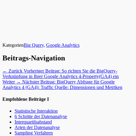
Kategorien
Big Query
,
Google Analytics
Beitrags-Navigation
← Zurück
Vorheriger Beitrag:
So richten Sie die BigQuery-
Verknüpfung in Ihrer Google Analytics 4-Property(GA4) ein
Weiter →
Nächster Beitrag:
BigQuery Abfrage für Google
Analytics 4 (GA4): Traffic Quelle: Dimensionen und Metriken
Empfohlene Beiträge I
Statistische Interaktion
6 Schritte der Datenanalyse
Interquartilsabstand
Arten der Datenanalyse
Sampling Verfahren