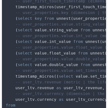
-- user_first_touch_timestamp (dimensi
    timestamp_micros(user_first_touch_time
-- user_properties.key (dimension | th
    (
select
key
from
 unnest(user_propertie
-- user_properties.value.string_value 
    (
select
 value.string_value 
from
 unnest
-- user_properties.value.int_value (me
    (
select
 value.int_value 
from
 unnest(us
-- user_properties.value.float_value (
    (
select
 value.float_value 
from
 unnest(
-- user_properties.value.double_value 
    (
select
 value.double_value 
from
 unnest
-- user_properties.value.set_timestamp
    timestamp_micros((
select
 value.set_tim
-- user_ltv.revenue (metric | the life
    user_ltv.revenue 
as
 user_ltv_revenue,
-- user_ltv.currency (dimension | the 
    user_ltv.currency 
as
 user_ltv_currency
from