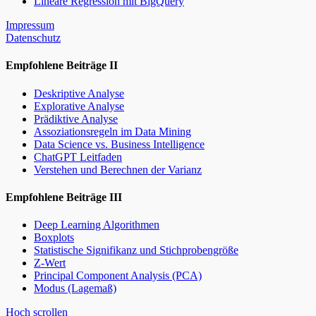
Lineare Regression mit BigQuery
Impressum
Datenschutz
Empfohlene Beiträge II
Deskriptive Analyse
Explorative Analyse
Prädiktive Analyse
Assoziationsregeln im Data Mining
Data Science vs. Business Intelligence
ChatGPT Leitfaden
Verstehen und Berechnen der Varianz
Empfohlene Beiträge III
Deep Learning Algorithmen
Boxplots
Statistische Signifikanz und Stichprobengröße
Z-Wert
Principal Component Analysis (PCA)
Modus (Lagemaß)
Hoch scrollen