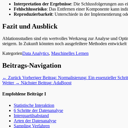
Interpretation der Ergebnisse
: Die Schlussfolgerungen aus 
Fehlschlussrisiko
: Das Entfernen einer Komponente kann indi
Reproduzierbarkeit
: Unterschiede in der Implementierung od
Fazit und Ausblick
Ablationsstudien sind ein wertvolles Werkzeug zur Analyse und Optim
steigern. In Zukunft könnten noch ausgefeiltere Methoden entwickelt 
Kategorien
Data Analytics
,
Maschinelles Lernen
Beitrags-Navigation
← Zurück
Vorheriger Beitrag:
Normalisierung: Ein essenzieller Schri
Weiter →
Nächster Beitrag:
AdaBoost
Empfohlene Beiträge I
Statistische Interaktion
6 Schritte der Datenanalyse
Interquartilsabstand
Arten der Datenanalyse
Sampling Verfahren