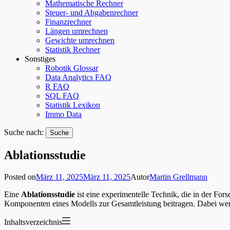
Mathematische Rechner
Steuer- und Abgabenrechner
Finanzrechner
Längen umrechnen
Gewichte umrechnen
Statistik Rechner
Sonstiges
Robotik Glossar
Data Analytics FAQ
R FAQ
SQL FAQ
Statistik Lexikon
Immo Data
Suche nach:
Ablationsstudie
Posted on
März 11, 2025
März 11, 2025
Autor
Martin Grellmann
Eine
Ablationsstudie
ist eine experimentelle Technik, die in der Fors
Komponenten eines Modells zur Gesamtleistung beitragen. Dabei werde
Inhaltsverzeichnis