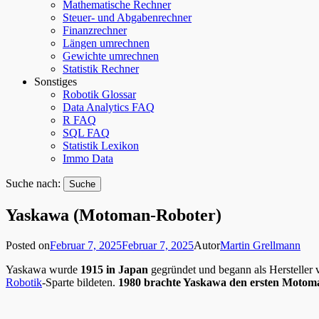
Mathematische Rechner
Steuer- und Abgabenrechner
Finanzrechner
Längen umrechnen
Gewichte umrechnen
Statistik Rechner
Sonstiges
Robotik Glossar
Data Analytics FAQ
R FAQ
SQL FAQ
Statistik Lexikon
Immo Data
Suche nach:
Yaskawa (Motoman-Roboter)
Posted on
Februar 7, 2025
Februar 7, 2025
Autor
Martin Grellmann
Yaskawa wurde
1915 in Japan
gegründet und begann als Hersteller v
Robotik
-Sparte bildeten.
1980 brachte Yaskawa den ersten Motom