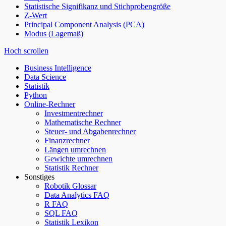
Statistische Signifikanz und Stichprobengröße
Z-Wert
Principal Component Analysis (PCA)
Modus (Lagemaß)
Hoch scrollen
Business Intelligence
Data Science
Statistik
Python
Online-Rechner
Investmentrechner
Mathematische Rechner
Steuer- und Abgabenrechner
Finanzrechner
Längen umrechnen
Gewichte umrechnen
Statistik Rechner
Sonstiges
Robotik Glossar
Data Analytics FAQ
R FAQ
SQL FAQ
Statistik Lexikon