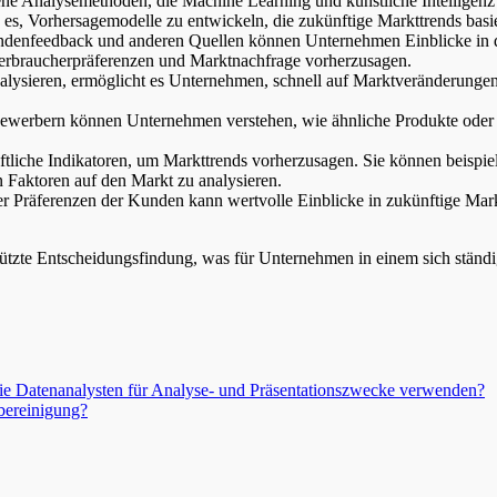
tene Analysemethoden, die Machine Learning und künstliche Intelligen
s, Vorhersagemodelle zu entwickeln, die zukünftige Markttrends basi
ndenfeedback und anderen Quellen können Unternehmen Einblicke in d
Verbraucherpräferenzen und Marktnachfrage vorherzusagen.
analysieren, ermöglicht es Unternehmen, schnell auf Marktveränderungen
bewerbern können Unternehmen verstehen, wie ähnliche Produkte oder 
ftliche Indikatoren, um Markttrends vorherzusagen. Sie können beisp
 Faktoren auf den Markt zu analysieren.
er Präferenzen der Kunden kann wertvolle Einblicke in zukünftige Mar
tützte Entscheidungsfindung, was für Unternehmen in einem sich ständi
 die Datenanalysten für Analyse- und Präsentationszwecke verwenden?
bereinigung?