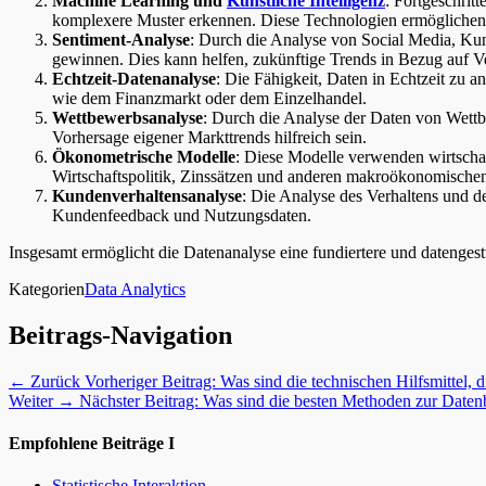
Machine Learning und
Künstliche Intelligenz
: Fortgeschrit
komplexere Muster erkennen. Diese Technologien ermöglichen e
Sentiment-Analyse
: Durch die Analyse von Social Media, Ku
gewinnen. Dies kann helfen, zukünftige Trends in Bezug auf 
Echtzeit-Datenanalyse
: Die Fähigkeit, Daten in Echtzeit zu 
wie dem Finanzmarkt oder dem Einzelhandel.
Wettbewerbsanalyse
: Durch die Analyse der Daten von Wett
Vorhersage eigener Markttrends hilfreich sein.
Ökonometrische Modelle
: Diese Modelle verwenden wirtscha
Wirtschaftspolitik, Zinssätzen und anderen makroökonomischen
Kundenverhaltensanalyse
: Die Analyse des Verhaltens und d
Kundenfeedback und Nutzungsdaten.
Insgesamt ermöglicht die Datenanalyse eine fundiertere und datenges
Kategorien
Data Analytics
Beitrags-Navigation
← Zurück
Vorheriger Beitrag:
Was sind die technischen Hilfsmittel,
Weiter →
Nächster Beitrag:
Was sind die besten Methoden zur Daten
Empfohlene Beiträge I
Statistische Interaktion