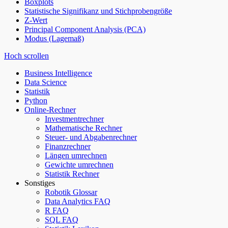
Boxplots
Statistische Signifikanz und Stichprobengröße
Z-Wert
Principal Component Analysis (PCA)
Modus (Lagemaß)
Hoch scrollen
Business Intelligence
Data Science
Statistik
Python
Online-Rechner
Investmentrechner
Mathematische Rechner
Steuer- und Abgabenrechner
Finanzrechner
Längen umrechnen
Gewichte umrechnen
Statistik Rechner
Sonstiges
Robotik Glossar
Data Analytics FAQ
R FAQ
SQL FAQ