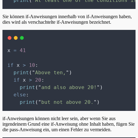
print
(
"
At least one of the conditions is
Sie können if-Anweisungen innerhalb von if-Anweisungen haben,
dies wird als verschachtelte if-Anweisungen bezeichnet.
x 
=
41
if
 x 
>
10
:
print
(
"
Above ten,
"
)
if
 x 
>
20
:
print
(
"
and also above 20!
"
)
else
:
print
(
"
but not above 20.
"
)
if-Anweisungen können nicht leer sein, aber wenn Sie aus
irgendeinem Grund eine if-Anweisung ohne Inhalt haben, fügen Sie
die pass-Anweisung ein, um einen Fehler zu vermeiden.