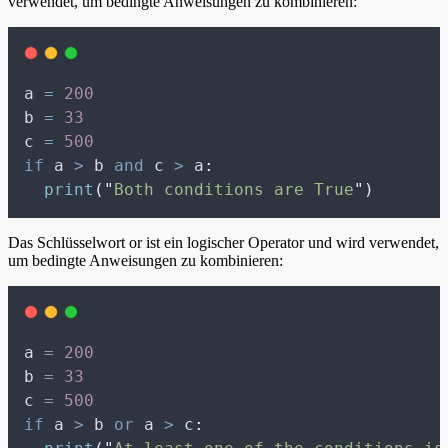
verwendet, um bedingte Anweisungen zu kombinieren:
a 
=
200
b 
=
33
c 
=
500
if
 a 
>
 b 
and
 c 
>
 a
:
print
(
"
Both conditions are True
"
)
Das Schlüsselwort or ist ein logischer Operator und wird verwendet,
um bedingte Anweisungen zu kombinieren:
a 
=
200
b 
=
33
c 
=
500
if
 a 
>
 b 
or
 a 
>
 c
: