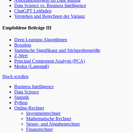
Assoziationsregeln im Data Mining
Data Science vs. Business Intelligence
ChatGPT Leitfaden
Verstehen und Berechnen der Varianz
Empfohlene Beiträge III
Deep Learning Algorithmen
Boxplots
Statistische Signifikanz und Stichprobengröße
Z-Wert
Principal Component Analysis (PCA)
Modus (Lagemaß)
Hoch scrollen
Business Intelligence
Data Science
Statistik
Python
Online-Rechner
Investmentrechner
Mathematische Rechner
Steuer- und Abgabenrechner
Finanzrechner