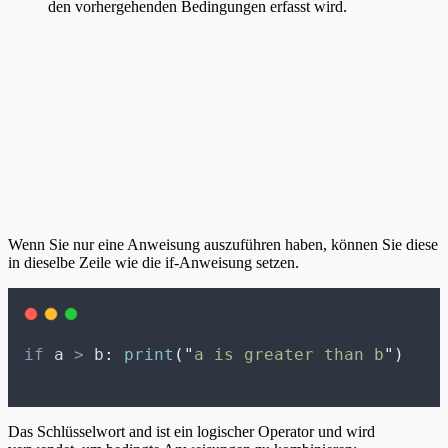
den vorhergehenden Bedingungen erfasst wird.
Wenn Sie nur eine Anweisung auszuführen haben, können Sie diese
in dieselbe Zeile wie die if-Anweisung setzen.
if
 a 
>
 b
:
print
(
"
a is greater than b
"
)
Das Schlüsselwort and ist ein logischer Operator und wird