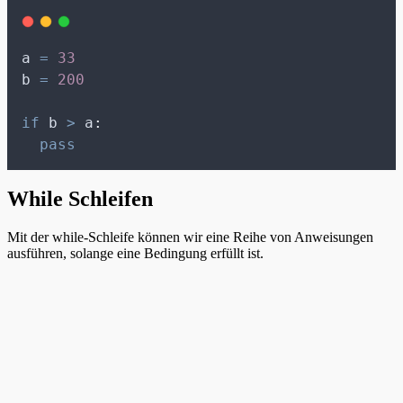
a 
=
33
b 
=
200
if
 b 
>
 a
:
pass
While Schleifen
Mit der while-Schleife können wir eine Reihe von Anweisungen
ausführen, solange eine Bedingung erfüllt ist.