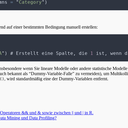
mns 
=
"
Category
"
)
d auf einer bestimmten Bedingung manuell erstellen:
A
"
) # Erstellt eine Spalte, die 
1
 ist, wenn d
nsbesondere wenn Sie lineare Modelle oder andere statistische Modelle
 (auch bekannt als “Dummy-Variable-Falle” zu vermeiden), um Multikoll
, wird standardmäßig eine der Dummy-Variablen entfernt.
()
Operatoren && und & sowie zwischen || und | in R.
ata Mining und Data Profiling?