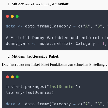
Mit der
-Funktion:
model.matrix()
data
<-
 data.frame(Category 
=
 c(
"
A
"
, 
"
B
"
, 
# Erstellt Dummy
-
Variablen und entfernt di
dummy_vars 
<-
 model.matrix(~ Category 
-
1
,
Mit dem
-Paket:
fastDummies
Das
-Paket bietet Funktionen zur schnellen Erstellun
fastDummies
install.packages(
"
fastDummies
"
)
library(fastDummies)
data
<-
 data.frame(Category 
=
 c(
"
A
"
, 
"
B
"
, 