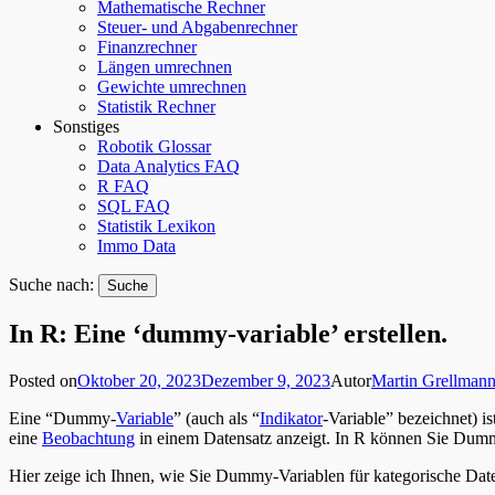
Mathematische Rechner
Steuer- und Abgabenrechner
Finanzrechner
Längen umrechnen
Gewichte umrechnen
Statistik Rechner
Sonstiges
Robotik Glossar
Data Analytics FAQ
R FAQ
SQL FAQ
Statistik Lexikon
Immo Data
Suche nach:
In R: Eine ‘dummy-variable’ erstellen.
Posted on
Oktober 20, 2023
Dezember 9, 2023
Autor
Martin Grellman
Eine “Dummy-
Variable
” (auch als “
Indikator
-Variable” bezeichnet) i
eine
Beobachtung
in einem Datensatz anzeigt. In R können Sie Dummy
Hier zeige ich Ihnen, wie Sie Dummy-Variablen für kategorische Dat