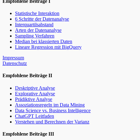
Empfohlene Beiträge I
Statistische Interaktion
6 Schritte der Datenanalyse
Interquartilsabstand
Arten der Datenanalyse
Sampling Verfahren
Median bei klassierten Daten
Lineare Regression mit BigQuery
Impressum
Datenschutz
Empfohlene Beiträge II
Deskriptive Analyse
Explorative Analyse
Prädiktive Analyse
Assoziationsregeln im Data Mining
Data Science vs. Business Intelligence
ChatGPT Leitfaden
Verstehen und Berechnen der Varianz
Empfohlene Beiträge III