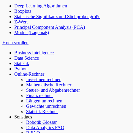
Deep Learning Algorithmen
Boxplots
Statistische Signifikanz und Stichprobengröße
Z-Wert
Principal Component Analysis (PCA)
Modus (Lagemaß)
Hoch scrollen
Business Intelligence
Data Science
Statistik
Python
Online-Rechner
Investmentrechner
Mathematische Rechner
Steuer- und Abgabenrechner
Finanzrechner
Längen umrechnen
Gewichte umrechnen
Statistik Rechner
Sonstiges
Robotik Glossar
Data Analytics FAQ
R FAQ