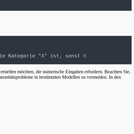
ie Kategorie 
"
A
"
 ist, sonst 
0
 erstellen möchten, die numerische Eingaben erfordern. Beachten Sie,
inearitätsprobleme in bestimmten Modellen zu vermeiden. In den