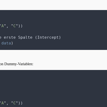
"
A
"
, 
"
C
"
))
e erste Spalte (Intercept)
 
data
)
g von Dummy-Variablen:
"
A
"
, 
"
C
"
))