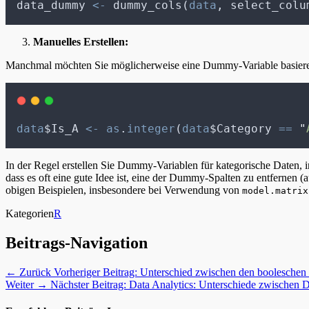
data_dummy 
<-
 dummy_cols(
data
, select_colu
Manuelles Erstellen:
Manchmal möchten Sie möglicherweise eine Dummy-Variable basieren
data
$Is_A 
<-
as
.
integer
(
data
$Category 
==
"
In der Regel erstellen Sie Dummy-Variablen für kategorische Daten, i
dass es oft eine gute Idee ist, eine der Dummy-Spalten zu entfernen
obigen Beispielen, insbesondere bei Verwendung von
model.matrix
Kategorien
R
Beitrags-Navigation
← Zurück
Vorheriger Beitrag:
Unterschied zwischen den booleschen 
Weiter →
Nächster Beitrag:
Data Analytics: Unterschiede zwischen D