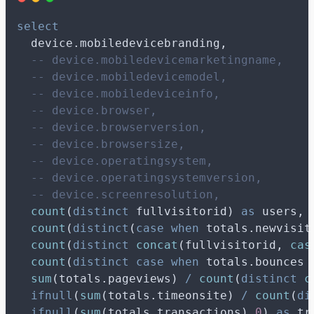
select
  device.mobiledevicebranding,
-- device.mobiledevicemarketingname,
-- device.mobiledevicemodel,
-- device.mobiledeviceinfo,
-- device.browser,
-- device.browserversion,
-- device.browsersize,
-- device.operatingsystem,
-- device.operatingsystemversion,
-- device.screenresolution,
count
(
distinct
 fullvisitorid) 
as
 users,
count
(
distinct
(
case
when
 totals.newvisit
count
(
distinct
concat
(fullvisitorid, 
cas
count
(
distinct
case
when
 totals.bounces 
sum
(totals.pageviews) 
/
count
(
distinct
c
ifnull
(
sum
(totals.timeonsite) 
/
count
(
di
ifnull
(
sum
(totals.transactions),
0
) 
as
 tr