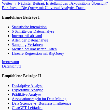
Weiter →
Nächster Beitrag:
Erstellung des „Akquisitions-Übersicht“
Berichtes in Big Query mit Universal Analytics Daten
Empfohlene Beiträge I
Statistische Interaktion
6 Schritte der Datenanalyse
Interquartilsabstand
Arten der Datenanalyse
Sampling Verfahren
Median bei klassierten Daten
Lineare Regression mit BigQuery
Impressum
Datenschutz
Empfohlene Beiträge II
Deskriptive Analyse
Explorative Analyse
Prädiktive Analyse
Assoziationsregeln im Data Mining
Data Science vs. Business Intelligence
ChatGPT Leitfaden