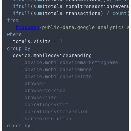
ifnull
(
sum
(totals.totaltransactionrevenu
ifnull
(
sum
(totals.transactions) 
/
count
(
from
`
bigquery
-public-data.google_analytics_s
where
  totals.visits 
=
1
group by
  device.mobiledevicebranding
-- ,device.mobiledevicemarketingname
-- ,device.mobiledevicemodel
-- ,device.mobiledeviceinfo
-- ,browser
-- ,browserversion
-- ,browsersize
-- ,operatingsystem
-- ,operatingsystemversion
-- ,screenresolution
order by