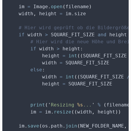
    im 
=
 Image
.
open
(
filename
)
    width
,
 height 
=
 im
.
size
# Hier wird geprüft ob die Bildergröße
if
 width 
>
 SQUARE_FIT_SIZE 
and
 height 
# Hier wird die neue Höhe und Brei
if
 width 
>
 height
:
            height 
=
int
((
SQUARE_FIT_SIZE 
            width 
=
 SQUARE_FIT_SIZE
else
:
            width 
=
int
((
SQUARE_FIT_SIZE 
/
            height 
=
 SQUARE_FIT_SIZE
print
(
'
Resizing 
%s
...
'
%
(
filename
        im 
=
 im
.
resize
((
width
,
 height
))
    im
.
save
(
os
.
path
.
join
(
NEW_FOLDER_NAME
,
 