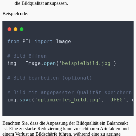
die Bildqualität anzupassen.
Beispielcode:
from
 PIL 
import
 Image
# Bild öffnen
img 
=
 Image
.
open
(
'
beispielbild.jpg
'
)
# Bild bearbeiten (optional)
# Bild mit angepasster Qualität speichern
img
.
save
(
'
optimiertes_bild.jpg
'
,
'
JPEG
'
,
q
Beachten Sie, dass die Anpassung der Bildqualität ein Balanceakt
ist. Eine zu starke Reduzierung kann zu sichtbaren Artefakten und
einem Verlust an Bildschärfe führen, während eine zu geringe