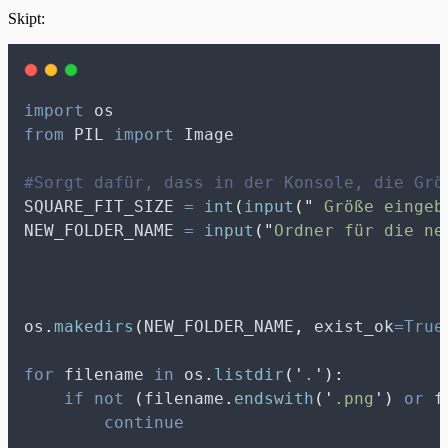
Skipt:
import
 os
from
 PIL 
import
 Image
#Sorgt dafür, dass in der Konsole, die Grö
SQUARE_FIT_SIZE 
=
int
(
input
(
"
 Größe eingeb
NEW_FOLDER_NAME 
=
input
(
"
Ordner für die ne
os
.
makedirs
(
NEW_FOLDER_NAME
,
exist_ok
=True
for
 filename 
in
 os
.
listdir
(
'
.
'
):
if
not
(
filename
.
endswith
(
'
.png
'
)
or
 f
continue