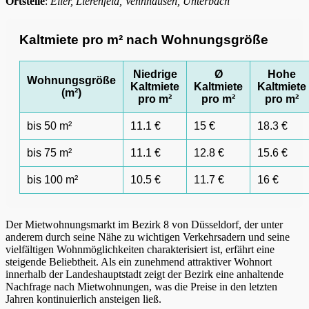
Ortsteile
:
Eller, Lierenfeld, Vennhausen, Unterbach
Kaltmiete pro m² nach Wohnungsgröße
Niedrige
Ø
Hohe
Wohnungsgröße
Kaltmiete
Kaltmiete
Kaltmiete
(m²)
pro m²
pro m²
pro m²
bis 50 m²
11.1 €
15 €
18.3 €
bis 75 m²
11.1 €
12.8 €
15.6 €
bis 100 m²
10.5 €
11.7 €
16 €
Der Mietwohnungsmarkt im Bezirk 8 von Düsseldorf, der unter
anderem durch seine Nähe zu wichtigen Verkehrsadern und seine
vielfältigen Wohnmöglichkeiten charakterisiert ist, erfährt eine
steigende Beliebtheit. Als ein zunehmend attraktiver Wohnort
innerhalb der Landeshauptstadt zeigt der Bezirk eine anhaltende
Nachfrage nach Mietwohnungen, was die Preise in den letzten
Jahren kontinuierlich ansteigen ließ.