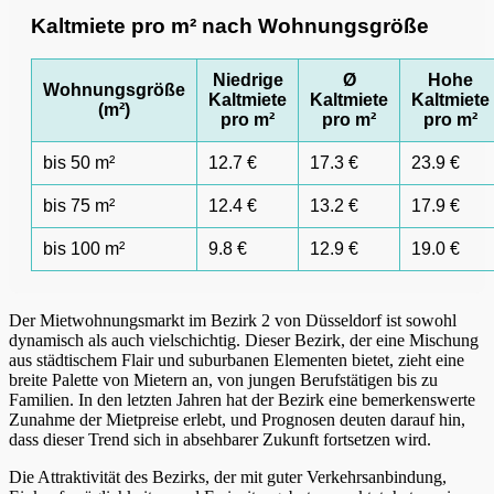
Kaltmiete pro m² nach Wohnungsgröße
Niedrige
Ø
Hohe
Wohnungsgröße
Kaltmiete
Kaltmiete
Kaltmiete
(m²)
pro m²
pro m²
pro m²
bis 50 m²
12.7 €
17.3 €
23.9 €
bis 75 m²
12.4 €
13.2 €
17.9 €
bis 100 m²
9.8 €
12.9 €
19.0 €
Der Mietwohnungsmarkt im Bezirk 2 von Düsseldorf ist sowohl
dynamisch als auch vielschichtig. Dieser Bezirk, der eine Mischung
aus städtischem Flair und suburbanen Elementen bietet, zieht eine
breite Palette von Mietern an, von jungen Berufstätigen bis zu
Familien. In den letzten Jahren hat der Bezirk eine bemerkenswerte
Zunahme der Mietpreise erlebt, und Prognosen deuten darauf hin,
dass dieser Trend sich in absehbarer Zukunft fortsetzen wird.
Die Attraktivität des Bezirks, der mit guter Verkehrsanbindung,