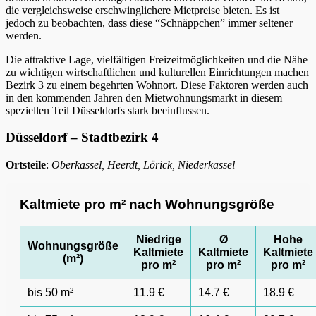
die vergleichsweise erschwinglichere Mietpreise bieten. Es ist
jedoch zu beobachten, dass diese “Schnäppchen” immer seltener
werden.
Die attraktive Lage, vielfältigen Freizeitmöglichkeiten und die Nähe
zu wichtigen wirtschaftlichen und kulturellen Einrichtungen machen
Bezirk 3 zu einem begehrten Wohnort. Diese Faktoren werden auch
in den kommenden Jahren den Mietwohnungsmarkt in diesem
speziellen Teil Düsseldorfs stark beeinflussen.
Düsseldorf – Stadtbezirk 4
Ortsteile
:
Oberkassel, Heerdt, Lörick, Niederkassel
Kaltmiete pro m² nach Wohnungsgröße
Niedrige
Ø
Hohe
Wohnungsgröße
Kaltmiete
Kaltmiete
Kaltmiete
(m²)
pro m²
pro m²
pro m²
bis 50 m²
11.9 €
14.7 €
18.9 €