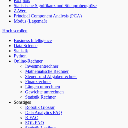
Boxplots
Statistische Signifikanz und Stichprobengröße
Z-Wert
Principal Component Analysis (PCA)
Modus (Lagemaß)
Hoch scrollen
Business Intelligence
Data Science
Statistik
Python
Online-Rechner
Investmentrechner
Mathematische Rechner
Steuer- und Abgabenrechner
Finanzrechner
Längen umrechnen
Gewichte umrechnen
Statistik Rechner
Sonstiges
Robotik Glossar
Data Analytics FAQ
R FAQ
SQL FAQ
Statistik Lexikon