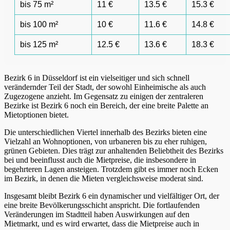
bis 75 m²
11 €
13.5 €
15.3 €
bis 100 m²
10 €
11.6 €
14.8 €
bis 125 m²
12.5 €
13.6 €
18.3 €
Bezirk 6 in Düsseldorf ist ein vielseitiger und sich schnell
verändernder Teil der Stadt, der sowohl Einheimische als auch
Zugezogene anzieht. Im Gegensatz zu einigen der zentraleren
Bezirke ist Bezirk 6 noch ein Bereich, der eine breite Palette an
Mietoptionen bietet.
Die unterschiedlichen Viertel innerhalb des Bezirks bieten eine
Vielzahl an Wohnoptionen, von urbaneren bis zu eher ruhigen,
grünen Gebieten. Dies trägt zur anhaltenden Beliebtheit des Bezirks
bei und beeinflusst auch die Mietpreise, die insbesondere in
begehrteren Lagen ansteigen. Trotzdem gibt es immer noch Ecken
im Bezirk, in denen die Mieten vergleichsweise moderat sind.
Insgesamt bleibt Bezirk 6 ein dynamischer und vielfältiger Ort, der
eine breite Bevölkerungsschicht anspricht. Die fortlaufenden
Veränderungen im Stadtteil haben Auswirkungen auf den
Mietmarkt, und es wird erwartet, dass die Mietpreise auch in