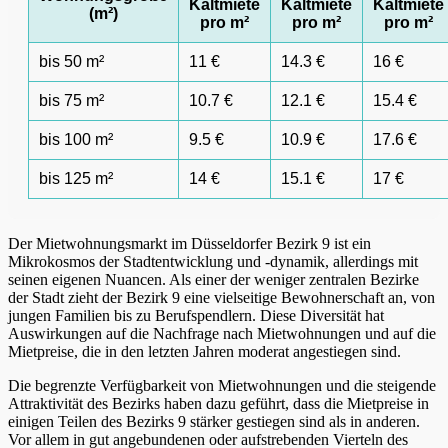
Kaltmiete
Kaltmiete
Kaltmiete
(m²)
pro m²
pro m²
pro m²
bis 50 m²
11 €
14.3 €
16 €
bis 75 m²
10.7 €
12.1 €
15.4 €
bis 100 m²
9.5 €
10.9 €
17.6 €
bis 125 m²
14 €
15.1 €
17 €
Der Mietwohnungsmarkt im Düsseldorfer Bezirk 9 ist ein
Mikrokosmos der Stadtentwicklung und -dynamik, allerdings mit
seinen eigenen Nuancen. Als einer der weniger zentralen Bezirke
der Stadt zieht der Bezirk 9 eine vielseitige Bewohnerschaft an, von
jungen Familien bis zu Berufspendlern. Diese Diversität hat
Auswirkungen auf die Nachfrage nach Mietwohnungen und auf die
Mietpreise, die in den letzten Jahren moderat angestiegen sind.
Die begrenzte Verfügbarkeit von Mietwohnungen und die steigende
Attraktivität des Bezirks haben dazu geführt, dass die Mietpreise in
einigen Teilen des Bezirks 9 stärker gestiegen sind als in anderen.
Vor allem in gut angebundenen oder aufstrebenden Vierteln des