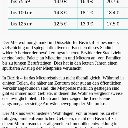
bis 75 m²
13.9 €
16.4 €
20.7 €
bis 100 m²
14.8 €
18.1 €
18.4 €
bis 125 m²
12.5 €
13.9 €
17.5 €
Der Mietwohnungsmarkt im Düsseldorfer Bezirk 4 ist besonders
vielschichtig und spiegelt die diversen Facetten dieses Stadtteils
wider. Als einer der bevölkerungsreicheren Bezirke der Stadt zieht
er eine breite Palette an Mieterinnen und Mietern an, von Familien
bis zu jungen Berufstätigen. Dies hat in den letzten Jahren einen
spürbaren Anstieg der Mietpreise verursacht.
In Bezirk 4 ist das Mietpreisniveau nicht überall gleich. Während in
einigen Teilen, die näher am Zentrum oder gut an den öffentlichen
Verkehr angebunden sind, die Mietpreise merklich gestiegen sind,
gibt es immer noch Gebiete, in denen das Wohnen vergleichsweise
erschwinglich bleibt. Doch auch hier zeigen die Trends eine
langsame, aber stetige Aufwärtsbewegung der Mietpreise.
Der Mix aus verschiedenen Wohnlagen, von urbanen bis zu eher
ruhigen, familienfreundlichen Gebieten, macht den Bezirk 4 zu
einem Mikrokosmos der allgemeinen Immobilienentwicklung in