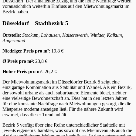
Düsseldorf. Der anhaltende Zuzug und die hohe Nachfrage werden
voraussichtlich weiterhin Einfluss auf den Mietwohnungsmarkt im
Bezirk haben.
Düsseldorf – Stadtbezirk 5
Ortsteile
:
Stockum, Lohausen, Kaiserswerth, Wittlaer, Kalkum,
Angermund
Niedriger Preis pro m²
: 19,8 €
Ø Preis pro m²
: 23,8 €
Hoher Preis pro m²
: 26,2 €
Der Mietwohnungsmarkt im Düsseldorfer Bezirk 5 zeigt eine
einzigartige Kombination aus Stabilität und Wandel. Als ein Bezirk,
der sowohl urbane als auch suburbanere Elemente bietet, zieht er
eine vielseitige Bewohnerschaft an. Dies hat in den letzten Jahren
für eine konstante Nachfrage nach Mietwohnungen gesorgt, die die
Mietpreise moderat ansteigen ließ. Für die nähere Zukunft wird
erwartet, dass dieser Trend anhält.
Bezirk 5 verfügt über eine Reihe unterschiedlicher Stadtteile mit
jeweils eigenem Charakter, was sowohl das Mietniveau als auch die
Art der verfügbaren Wohnungen beeinflusst. In den zentrumsnahen