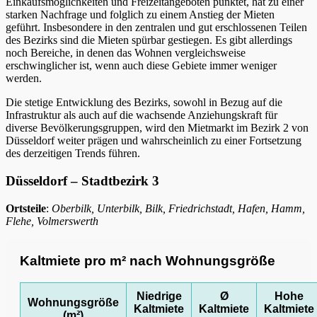
Einkaufsmöglichkeiten und Freizeitangeboten punktet, hat zu einer
starken Nachfrage und folglich zu einem Anstieg der Mieten
geführt. Insbesondere in den zentralen und gut erschlossenen Teilen
des Bezirks sind die Mieten spürbar gestiegen. Es gibt allerdings
noch Bereiche, in denen das Wohnen vergleichsweise
erschwinglicher ist, wenn auch diese Gebiete immer weniger
werden.
Die stetige Entwicklung des Bezirks, sowohl in Bezug auf die
Infrastruktur als auch auf die wachsende Anziehungskraft für
diverse Bevölkerungsgruppen, wird den Mietmarkt im Bezirk 2 von
Düsseldorf weiter prägen und wahrscheinlich zu einer Fortsetzung
des derzeitigen Trends führen.
Düsseldorf – Stadtbezirk 3
Ortsteile
:
Oberbilk, Unterbilk, Bilk, Friedrichstadt, Hafen, Hamm,
Flehe, Volmerswerth
Kaltmiete pro m² nach Wohnungsgröße
Niedrige
Ø
Hohe
Wohnungsgröße
Kaltmiete
Kaltmiete
Kaltmiete
(m²)