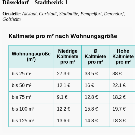
Düsseldorf – Stadtbezirk 1
Ortsteile
:
Altstadt, Carlstadt, Stadtmitte, Pempelfort, Derendorf,
Golzheim
Kaltmiete pro m² nach Wohnungsgröße
Niedrige
Ø
Hohe
Wohnungsgröße
Kaltmiete
Kaltmiete
Kaltmiete
(m²)
pro m²
pro m²
pro m²
bis 25 m²
27.3 €
33.5 €
38 €
bis 50 m²
12.1 €
16 €
22.1 €
bis 75 m²
9.1 €
12.8 €
18.2 €
bis 100 m²
12.2 €
15.8 €
19.7 €
bis 125 m²
13.6 €
14.8 €
18.3 €