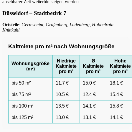
absehbarer Zeit weiterhin steigen werden.
Düsseldorf – Stadtbezirk 7
Ortsteile
:
Gerresheim, Grafenberg, Ludenberg, Hubbelrath,
Knittkuhl
Kaltmiete pro m² nach Wohnungsgröße
Niedrige
Ø
Hohe
Wohnungsgröße
Kaltmiete
Kaltmiete
Kaltmiete
(m²)
pro m²
pro m²
pro m²
bis 50 m²
11.7 €
15.0 €
18.1 €
bis 75 m²
10.5 €
12.4 €
15.4 €
bis 100 m²
13.5 €
14.1 €
15.8 €
bis 125 m²
13.0 €
13.1 €
14.1 €