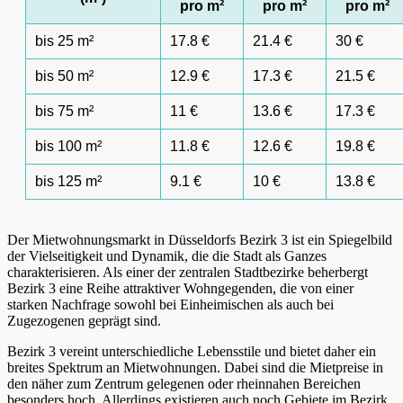
pro m²
pro m²
pro m²
bis 25 m²
17.8 €
21.4 €
30 €
bis 50 m²
12.9 €
17.3 €
21.5 €
bis 75 m²
11 €
13.6 €
17.3 €
bis 100 m²
11.8 €
12.6 €
19.8 €
bis 125 m²
9.1 €
10 €
13.8 €
Der Mietwohnungsmarkt in Düsseldorfs Bezirk 3 ist ein Spiegelbild
der Vielseitigkeit und Dynamik, die die Stadt als Ganzes
charakterisieren. Als einer der zentralen Stadtbezirke beherbergt
Bezirk 3 eine Reihe attraktiver Wohngegenden, die von einer
starken Nachfrage sowohl bei Einheimischen als auch bei
Zugezogenen geprägt sind.
Bezirk 3 vereint unterschiedliche Lebensstile und bietet daher ein
breites Spektrum an Mietwohnungen. Dabei sind die Mietpreise in
den näher zum Zentrum gelegenen oder rheinnahen Bereichen
besonders hoch. Allerdings existieren auch noch Gebiete im Bezirk,