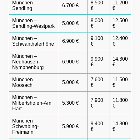
München –
8.500
11.200
6.700 €
Sendling
€
€
München –
8.000
12.500
5.000 €
Sendling-Westpark
€
€
München –
9.100
12.400
6.900 €
Schwanthalerhöhe
€
€
München –
9.900
14.300
Neuhausen-
6.900 €
€
€
Nymphenburg
München –
7.600
11.500
5.000 €
Moosach
€
€
München –
7.900
11.800
Milbertshofen-Am
5.300 €
€
€
Hart
München –
9.400
14.800
Schwabing-
5.900 €
€
€
Freimann