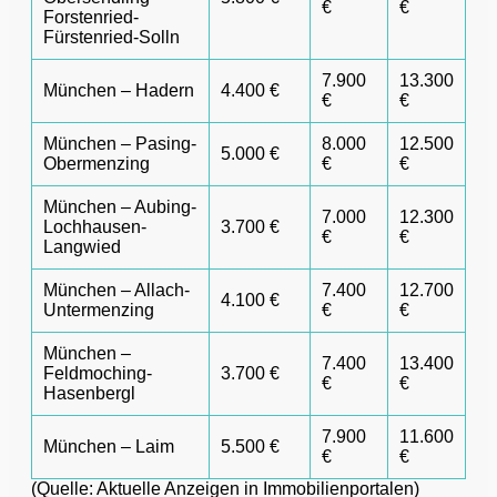
€
€
Forstenried-
Fürstenried-Solln
7.900
13.300
München – Hadern
4.400 €
€
€
München – Pasing-
8.000
12.500
5.000 €
Obermenzing
€
€
München – Aubing-
7.000
12.300
Lochhausen-
3.700 €
€
€
Langwied
München – Allach-
7.400
12.700
4.100 €
Untermenzing
€
€
München –
7.400
13.400
Feldmoching-
3.700 €
€
€
Hasenbergl
7.900
11.600
München – Laim
5.500 €
€
€
(Quelle: Aktuelle Anzeigen in Immobilienportalen)