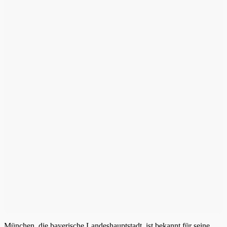
München, die bayerische Landeshauptstadt, ist bekannt für seine