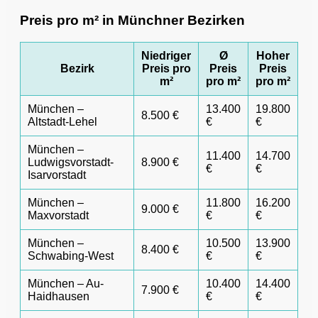
Preis pro m² in Münchner Bezirken
Niedriger
Ø
Hoher
Bezirk
Preis pro
Preis
Preis
m²
pro m²
pro m²
München –
13.400
19.800
8.500 €
Altstadt-Lehel
€
€
München –
11.400
14.700
Ludwigsvorstadt-
8.900 €
€
€
Isarvorstadt
München –
11.800
16.200
9.000 €
Maxvorstadt
€
€
München –
10.500
13.900
8.400 €
Schwabing-West
€
€
München – Au-
10.400
14.400
7.900 €
Haidhausen
€
€