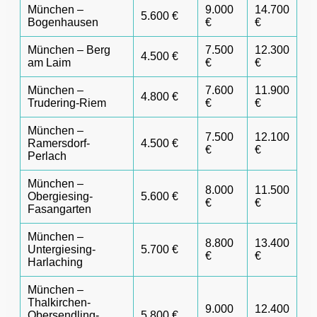
München –
9.000
14.700
5.600 €
Bogenhausen
€
€
München – Berg
7.500
12.300
4.500 €
am Laim
€
€
München –
7.600
11.900
4.800 €
Trudering-Riem
€
€
München –
7.500
12.100
Ramersdorf-
4.500 €
€
€
Perlach
München –
8.000
11.500
Obergiesing-
5.600 €
€
€
Fasangarten
München –
8.800
13.400
Untergiesing-
5.700 €
€
€
Harlaching
München –
Thalkirchen-
9.000
12.400
Obersendling-
5.800 €