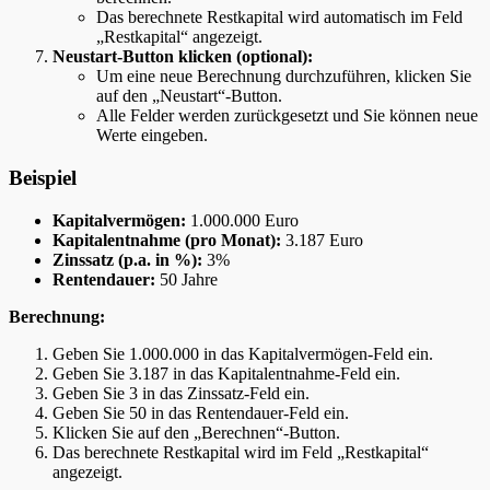
Das berechnete Restkapital wird automatisch im Feld
„Restkapital“ angezeigt.
Neustart-Button klicken (optional):
Um eine neue Berechnung durchzuführen, klicken Sie
auf den „Neustart“-Button.
Alle Felder werden zurückgesetzt und Sie können neue
Werte eingeben.
Beispiel
Kapitalvermögen:
1.000.000 Euro
Kapitalentnahme (pro Monat):
3.187 Euro
Zinssatz (p.a. in %):
3%
Rentendauer:
50 Jahre
Berechnung:
Geben Sie 1.000.000 in das Kapitalvermögen-Feld ein.
Geben Sie 3.187 in das Kapitalentnahme-Feld ein.
Geben Sie 3 in das Zinssatz-Feld ein.
Geben Sie 50 in das Rentendauer-Feld ein.
Klicken Sie auf den „Berechnen“-Button.
Das berechnete Restkapital wird im Feld „Restkapital“
angezeigt.