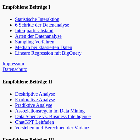
Empfohlene Beiträge I
Statistische Interaktion
6 Schritte der Datenanalyse
Interquartilsabstand
Arten der Datenanalyse
Sampling Verfahren
Median bei klassierten Daten
Lineare Regression mit BigQuery
Impressum
Datenschutz
Empfohlene Beiträge II
Deskriptive Analyse
Explorative Analyse
Prädiktive Analyse
Assoziationsregeln im Data Mining
Data Science vs. Business Intelligence
ChatGPT Leitfaden
Verstehen und Berechnen der Varianz
Empfohlene Beiträge III