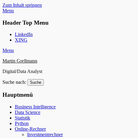
Zum Inhalt springen
Menu
Header Top Menu
LinkedIn
XING
Menu
Martin Grellmann
Digital/Data Analyst
Suche nach:
Hauptmenü
Business Intelligence
Data Science
Statistik
Python
Online-Rechner
Investmentrechner